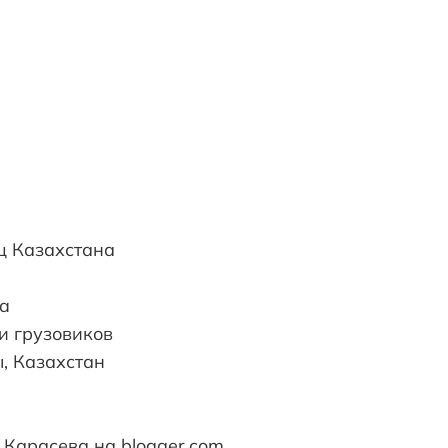
ц Казахстана
ia
и грузовиков
ы, Казахстан
 Карасева на blogger.com