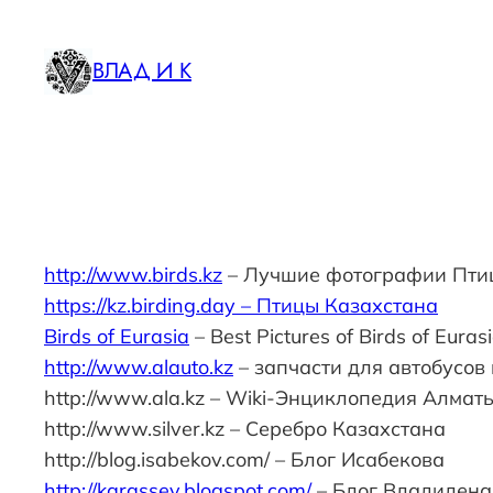
Skip
to
ВЛАД И К
content
http://www.birds.kz
– Лучшие фотографии Пти
https://kz.birding.day – Птицы Казахстана
Birds of Eurasia
– Best Pictures of Birds of Euras
http://www.alauto.kz
– запчасти для автобусов 
http://www.ala.kz – Wiki-Энциклопедия Алмат
http://www.silver.kz – Серебро Казахстана
http://blog.isabekov.com/ – Блог Исабекова
http://karassev.blogspot.com/
– Блог Владилена