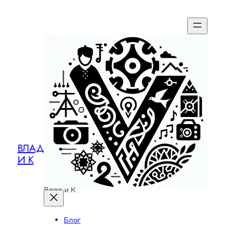
ВЛАД
И К
Влад и К
Блог