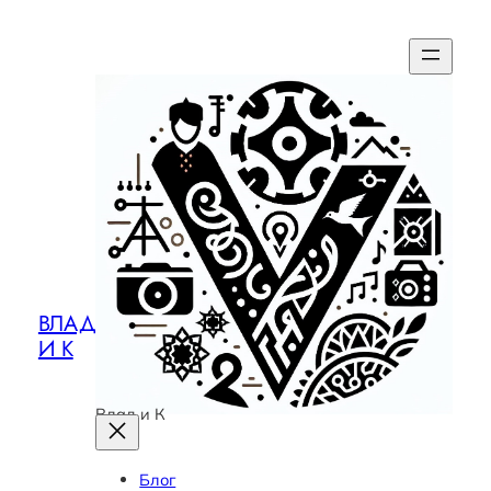
ВЛАД
И К
Влад и К
Блог