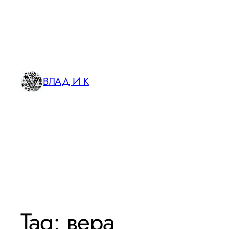
ВЛАД И К
Tag:
вера