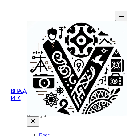
ВЛАД
И К
Влад и К
Блог