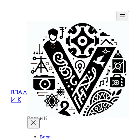
ВЛАД
И К
Влад и К
Блог