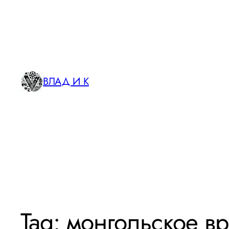
ВЛАД И К
Tag:
монгольское в