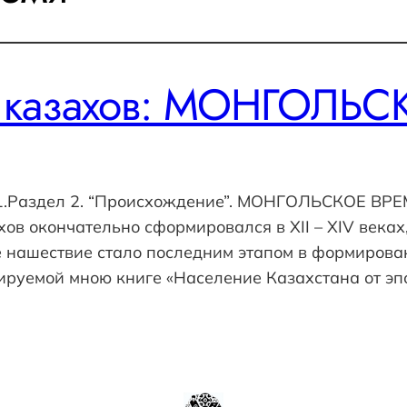
 казахов: МОНГОЛЬС
011.Раздел 2. “Происхождение”. МОНГОЛЬСКОЕ В
ов окончательно сформировался в XII – XIV веках
ое нашествие стало последним этапом в формиров
итируемой мною книге «Население Казахстана от э