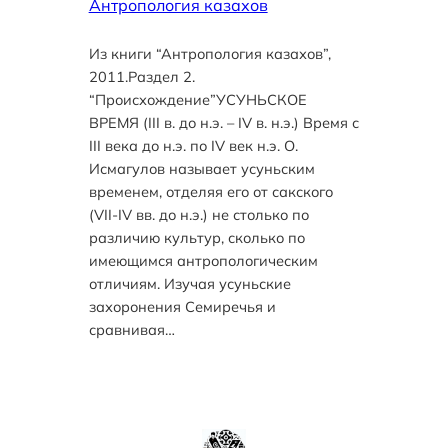
Антропология казахов
Из книги “Антропология казахов”,
2011.Раздел 2.
“Происхождение”УСУНЬСКОЕ
ВРЕМЯ (III в. до н.э. – IV в. н.э.) Время с
III века до н.э. по IV век н.э. О.
Исмагулов называет усуньским
временем, отделяя его от сакского
(VII-IV вв. до н.э.) не столько по
различию культур, сколько по
имеющимся антропологическим
отличиям. Изучая усуньские
захоронения Семиречья и
сравнивая…