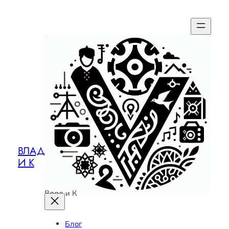
ВЛАД
И К
Влад и К
Блог