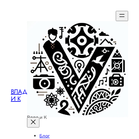
ВЛАД
И К
Влад и К
Блог