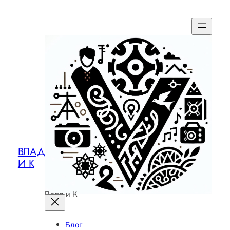
ВЛАД
И К
Влад и К
Блог