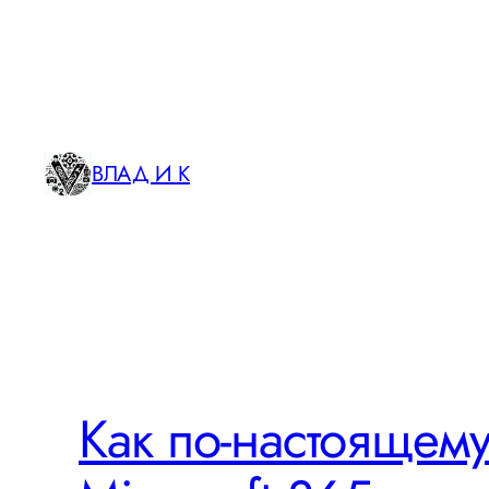
Skip
to
content
ВЛАД И К
Как по-настоящему