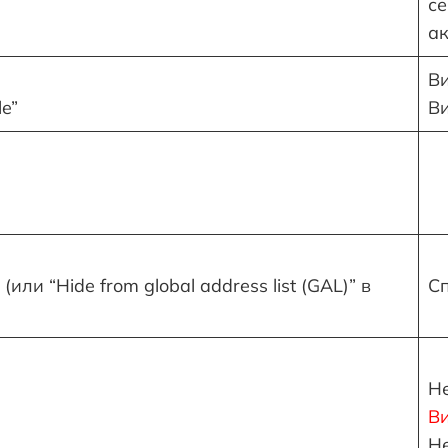
с
а
В
e”
В
 (или “Hide from global address list (GAL)” в
С
Н
В
Н