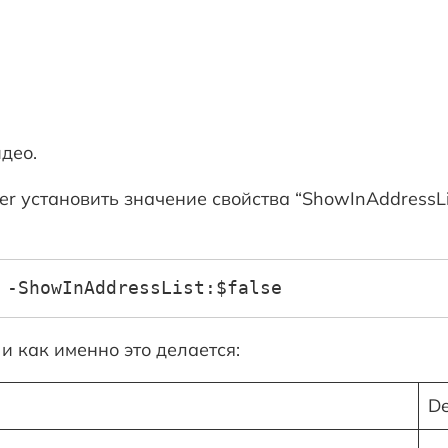
део.
er установить значение свойства “ShowInAddressLis
 -ShowInAddressList:$false
и как именно это делается:
De