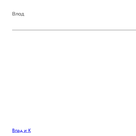
Влад
Влад и К