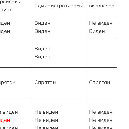
ервисный
административный
выключен
каунт
иден
Виден
Не виден
иден
Виден
Виден
Виден
Виден
прятан
Спрятан
Спрятан
е виден
Не виден
Не виден
иден
Не виден
Не виден
е виден
Не виден
Не виден