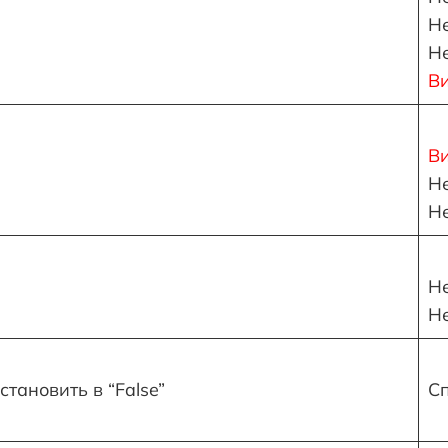
Н
Н
В
В
Н
Н
Н
Н
становить в “False”
С