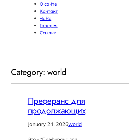
О сайте
Контакт
ЧаВо
Галерея
Ссылки
Category:
world
Преферанс для
продолжающих
January 24, 2026
world
Это – “Преферанс для