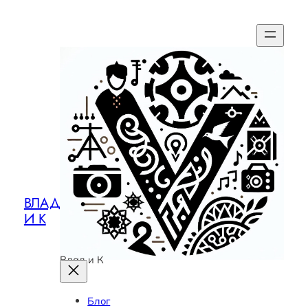
ВЛАД
И К
Влад и К
Блог