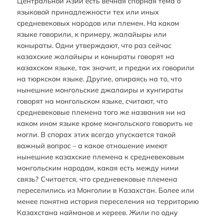
Центральной Азии есть вечная спорная тема о
языковой принадлежности тех или иных
средневековых народов или племен. На каком
языке говорили, к примеру, жалайыры или
коныраты. Одни утверждают, что раз сейчас
казахские жалайыры и коныраты говорят на
казахском языке, так значит, и предки их говорили
на тюркском языке. Другие, опираясь на то, что
нынешние монгольские джалаиры и хунгираты
говорят на монгольском языке, считают, что
средневековые племена того же названия ни на
каком ином языке кроме монгольского говорить не
могли. В спорах этих всегда упускается такой
важный вопрос – а какое отношение имеют
нынешние казахские племена к средневековым
монгольским народам, какая есть между ними
связь? Считается, что средневековые племена
переселились из Монголии в Казахстан. Более или
менее понятна история переселения на территорию
Казахстана найманов и кереев. Жили по одну