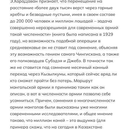
Э.ХараДаван признает, что перемещение на
расстояние «более двух тысяч верст через горные
хребты и безводные пустыни, имея в своем составе
до 200 000 человек и миллион лошадей – задача
совершенно неразрешимая для современных армий
такой численности» (книга была написана в 1929
году), но возможность подобной операции в
средневековье он не ставит под сомнение, объясняя
эту возможность гением самого Чингисхана, а также
его полководцев Субэдэя и Джебэ. В точности так
же не ставится под сомнение месячный конный
переход через Кызылкумы, который сейчас вряд ли
кто сможет пройти без потерь. Маршрут
монгольской армии я принимаю таким как он
описан, а вот в численности армии позволю себе
усомниться. Причем, сомнения о многочисленности
армии монголов были высказаны уже многими
современными исследователями, и общее мнение
таково, что миллион коней – это выдумка (для
примера скажу, что на сегодня в Казахстане