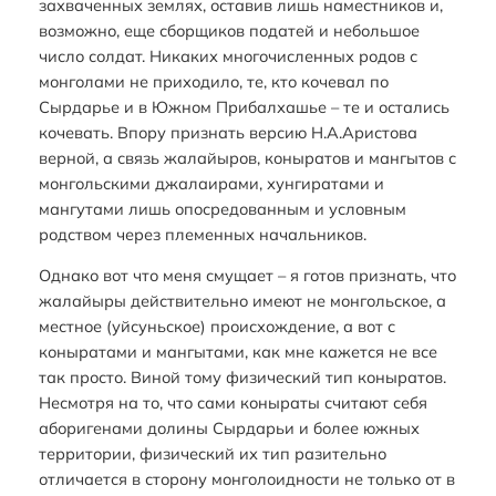
захваченных землях, оставив лишь наместников и,
возможно, еще сборщиков податей и небольшое
число солдат. Никаких многочисленных родов с
монголами не приходило, те, кто кочевал по
Сырдарье и в Южном Прибалхашье – те и остались
кочевать. Впору признать версию Н.А.Аристова
верной, а связь жалайыров, коныратов и мангытов с
монгольскими джалаирами, хунгиратами и
мангутами лишь опосредованным и условным
родством через племенных начальников.
Однако вот что меня смущает – я готов признать, что
жалайыры действительно имеют не монгольское, а
местное (уйсуньское) происхождение, а вот с
коныратами и мангытами, как мне кажется не все
так просто. Виной тому физический тип коныратов.
Несмотря на то, что сами коныраты считают себя
аборигенами долины Сырдарьи и более южных
территории, физический их тип разительно
отличается в сторону монголоидности не только от в