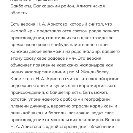
Бакбакты, Балхашский район, Алматинская
область.
Есть версия Н. А. Аристова, который считал, что
«жалайыры представляются союзом родов разного
происхождения, сплотившихся в джагатаидское
время около какого-нибудь влиятельного при
ханском дворе вельможи из рода жалаир, давшего
этому союзу свое родовое имя». Эта версия
объясняет появление казахских жалайыров как
новых жалаирских единиц по М. Жандыбаеву.
Кроме того, Н. А. Аристов считал, что жалайырские
рода «арыктаным и кушик явно кара-киргизского
происхождения, а байшегир есть, быть может,
остаток, упоминаемого арабскими географами
племени джикирь, вероятно отрасли карлыков», и
лишь кайшылы и балгалы, возможно, ведут свое
происхождение от монгольских джалаиров. Версия
Н. А. Аристова с одной стороны дает объяснение