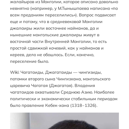
жалайыров из Монголии, которое описано довольно
невнятно (например, у М.Тынышпаева написано «по
всем преданиям переселились»). Вопрос подвисает
еще и потому, что в средневековой Монголии
джалаиры жили восточнее найманов, да и
нынешние монгольские джалаиры живут в
восточной части Внутренней Монголии, то есть
простой сдвижкой кочевий, как у найманов и
кереев, дело не обошлось. Если, конечно,
переселение было.
Wiki: Чагатаиды, Джагатаиды — чингизиды,
потомки второго сына Чингизхана, монгольского
царевича Чагатая (Джагатая). Владения
чагатаидов охватывали Среднюю Азию. Наиболее
политически и экономически стабильным периодом
было правление Кебек-хана (1318‒1326).