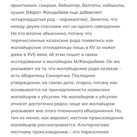
арыктыным, сиырши, байшегир, балгалы, кайшылы,
кушик (Марат Жандыбаев еще добавляет
четырнадцатый род – каракалпак). Заметно, что
между двумя списками нет ни одного совпадения.
Но это вполне объяснимо, потому что
перечисленные казахские рода появились как
жалайырские этноеденицы лишь в XV (а может
даже в XVI) веке, об этом пишет в своем
исследовании о жалайырах М.Жандыбаев. Он же
указывает на то, что жалайырские рода казахов –
есть аборигены Семиречья. Последнее
утверждение, на самом деле, спорно, потому как
основывается на принадлежности казахских
жалайыров к уйсуням. Но жалайыров к уйсуням
относят достаточно редко, чаще же жалайыров
указывают вне этого племенного объединения. Но,
тем не менее, как вариант, местное происхождение
жалайыров рассматривается. Альтернатива
местному происхождению – это переселение