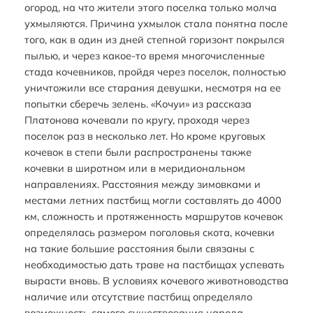
огород, на что жители этого поселка только молча
ухмыляются. Причина ухмылок стала понятна после
того, как в один из дней степной горизонт покрылся
пылью, и через какое-то время многочисленные
стада кочевников, пройдя через поселок, полностью
уничтожили все старания девушки, несмотря на ее
попытки сберечь зелень. «Кочуи» из рассказа
Платонова кочевали по кругу, проходя через
поселок раз в несколько лет. Но кроме круговых
кочевок в степи были распространены также
кочевки в широтном или в меридиональном
направлениях. Расстояния между зимовками и
местами летних пастбищ могли составлять до 4000
км, сложность и протяженность маршрутов кочевок
определялась размером поголовья скота, кочевки
на такие большие расстояния были связаны с
необходимостью дать траве на пастбищах успевать
вырасти вновь. В условиях кочевого животноводства
наличие или отсутствие пастбищ определяло
возможность самого существования народа.