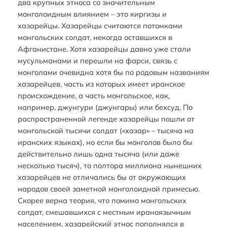
два крупных этноса со значительным
монголоидным влиянием – это киргизы и
хазарейцы. Хазарейцы считаются потомками
монгольских солдат, некогда оставшихся в
Афганистане. Хотя хазарейцы давно уже стали
мусульманами и перешли на фарси, связь с
монголами очевидна хотя бы по родовым названиям
хазарейцев, часть из которых имеет иранское
происхождение, а часть монгольское, как,
например, джунгури (джунгары) или бехсуд. По
распространенной легенде хазарейцы пошли от
монгольской тысячи солдат («хазар» – тысяча на
иранских языках), но если бы монголов было бы
действительно лишь одна тысяча (или даже
несколько тысяч), то полтора миллиона нынешних
хазарейцев не отличались бы от окружающих
народов своей заметной монголоидной примесью.
Скорее верна теория, что помимо монгольских
солдат, смешавшихся с местным ираноязычным
населением, хазарейский этнос пополнялся в