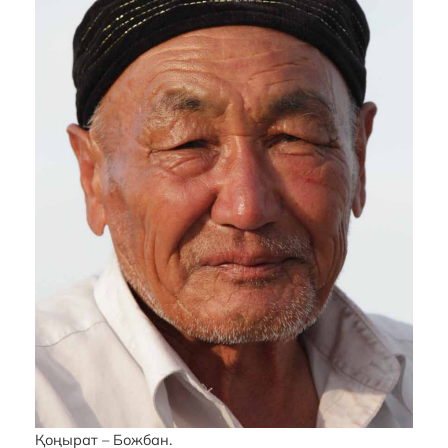
Қоңырат – Божбан.