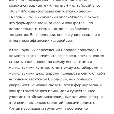
казахском варианте «Алпамыс») – алтайский эпос
«Алып-Манаш» (который считается аналогом
«Алпамыша») – киргизский эпос «Манас». Похоже,
что формирование киргизов и коныратов шло
параллельно, и, возможно, даже из близких
элементов. Впоследствии, они же участвовали и в
этногенезе афганских хазарейцев.
Итак, крупных переселений народов происходить
не могло, а это значит, что совершенно точно нельзя
ставить знак равенства между коныратами и
монгольскими хунгиратами, между жалайырами и
монгольскими джалаирами. Коныраты считают себя
народом-автохтоном Сырдарьи, но с большой
уверенностью можно сказать, что в формировании
коныратского этноса принимали существенное
участие алтайские монголоидные племена, которые
в течение несколько столетий просачивались с
Алтая небольшими группами и постепенно