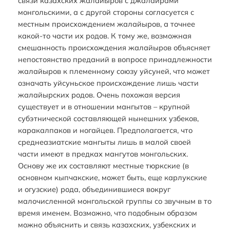
связи казахских жалайыров с джалаирами
монгольскими, а с другой стороны согласуется с
местным происхождением жалайыров, а точнее
какой-то части их родов. К тому же, возможная
смешанность происхождения жалайыров объясняет
непостоянство преданий в вопросе принадлежности
жалайыров к племенному союзу уйсуней, что может
означать уйсуньское происхождение лишь части
жалайырских родов. Очень похожая версия
существует и в отношении мангытов – крупной
субэтнической составляющей нынешних узбеков,
каракалпаков и ногайцев. Предполагается, что
среднеазиатские мангыты лишь в малой своей
части имеют в предках мангутов монгольских.
Основу же их составляют местные тюркские (в
основном кыпчакские, может быть, еще карлукские
и огузские) рода, объединившиеся вокруг
малочисленной монгольской группы со звучным в то
время именем. Возможно, что подобным образом
можно объяснить и связь казахских, узбекских и