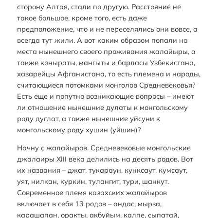
сторону Алтая, стали по другую. Расстояние не
такое большое, кроме того, есть даже
предположение, что и не переселялись они вовсе, а
всегда тут жили. А вот каким образом попали на
места нынешнего своего проживания жалайыры, а
также коныраты, мангыты и барласы Узбекистана,
хазарейцы Афганистана, то есть племена и народы,
считающиеся потомками монголов Средневековья?
Есть еще и попутно возникающие вопросы – имеют
ли отношение нынешние дулаты к монгольскому
роду дуглат, а также нынешние уйсуни к
монгольскому роду хушин (уйшин)?
Начну с жалайыров. Средневековые монгольские
джалаиры XIII века делились на десять родов. Вот
их названия – джат, тукараун, кунксаут, кумсаут,
уят, нилкан, куркин, тулангит, тури, шанкут.
Современное племя казахских жалайыров
включает в себя 13 родов – андас, мырза,
карашапан, оракты, акбуйым, калпе, сыпатай,