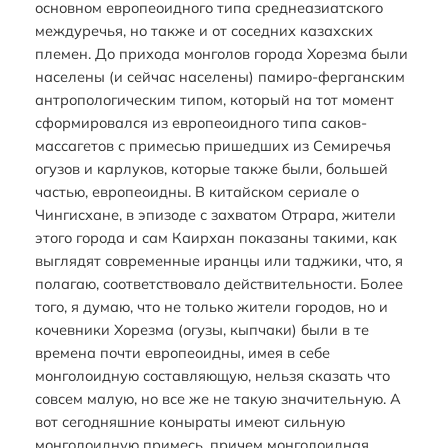
основном европеоидного типа среднеазиатского
междуречья, но также и от соседних казахских
племен. До прихода монголов города Хорезма были
населены (и сейчас населены) памиро-ферганским
антропологическим типом, который на тот момент
сформировался из европеоидного типа саков-
массагетов с примесью пришедших из Семиречья
огузов и карлуков, которые также были, большей
частью, европеоидны. В китайском сериале о
Чингисхане, в эпизоде с захватом Отрара, жители
этого города и сам Каирхан показаны такими, как
выглядят современные иранцы или таджики, что, я
полагаю, соответствовало действительности. Более
того, я думаю, что не только жители городов, но и
кочевники Хорезма (огузы, кыпчаки) были в те
времена почти европеоидны, имея в себе
монголоидную составляющую, нельзя сказать что
совсем малую, но все же не такую значительную. А
вот сегодняшние коныраты имеют сильную
монголоидную примесь, причем монголоидная