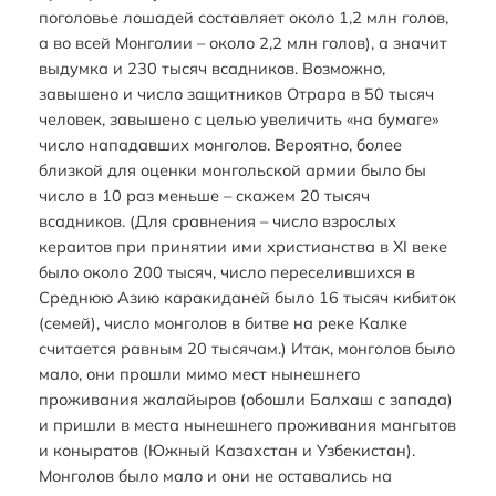
поголовье лошадей составляет около 1,2 млн голов,
а во всей Монголии – около 2,2 млн голов), а значит
выдумка и 230 тысяч всадников. Возможно,
завышено и число защитников Отрара в 50 тысяч
человек, завышено с целью увеличить «на бумаге»
число нападавших монголов. Вероятно, более
близкой для оценки монгольской армии было бы
число в 10 раз меньше – скажем 20 тысяч
всадников. (Для сравнения – число взрослых
кераитов при принятии ими христианства в XI веке
было около 200 тысяч, число переселившихся в
Среднюю Азию каракиданей было 16 тысяч кибиток
(семей), число монголов в битве на реке Калке
считается равным 20 тысячам.) Итак, монголов было
мало, они прошли мимо мест нынешнего
проживания жалайыров (обошли Балхаш с запада)
и пришли в места нынешнего проживания мангытов
и коныратов (Южный Казахстан и Узбекистан).
Монголов было мало и они не оставались на