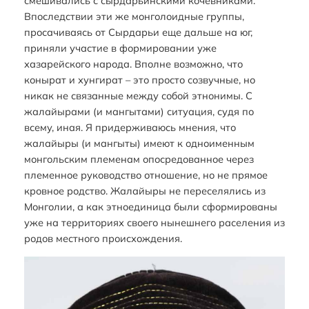
смешивались с сырдарьинскими кочевниками.
Впоследствии эти же монголоидные группы,
просачиваясь от Сырдарьи еще дальше на юг,
приняли участие в формировании уже
хазарейского народа. Вполне возможно, что
конырат и хунгират – это просто созвучные, но
никак не связанные между собой этнонимы. С
жалайырами (и мангытами) ситуация, судя по
всему, иная. Я придерживаюсь мнения, что
жалайыры (и мангыты) имеют к одноименным
монгольским племенам опосредованное через
племенное руководство отношение, но не прямое
кровное родство. Жалайыры не переселялись из
Монголии, а как этноединица были сформированы
уже на территориях своего нынешнего раселения из
родов местного происхождения.