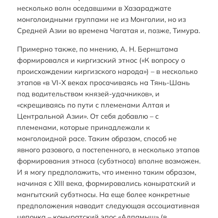
несколько волн оседавшими в Хазараджате
монголоидными группами не из Монголии, но из
Средней Азии во времена Чагатая и, позже, Тимура.
Примерно также, по мнению, А. Н. Бернштама
формировался и киргизский этнос («К вопросу о
происхождении киргизского народа») – в несколько
этапов «в VI-X веках просачиваясь на Тянь-Шань
под водительством князей-удачников», и
«скрещиваясь по пути с племенами Алтая и
Центральной Азии». От себя добавлю – с
племенами, которые принадлежали к
монголоидной расе. Таким образом, способ не
явного разового, а постепенного, в несколько этапов
формирования этноса (субэтноса) вполне возможен.
И я могу предположить, что именно таким образом,
начиная с XIII века, формировались коныратский и
мангытский субэтносы. На еще более конкретные
предположения наводит следующая ассоциативная
цепочка – коныратский эпос «Алпамыш» (в