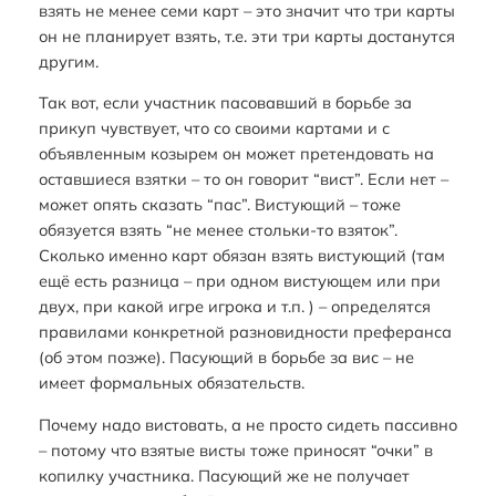
взять не менее семи карт – это значит что три карты
он не планирует взять, т.е. эти три карты достанутся
другим.
Так вот, если участник пасовавший в борьбе за
прикуп чувствует, что со своими картами и с
объявленным козырем он может претендовать на
оставшиеся взятки – то он говорит “вист”. Если нет –
может опять сказать “пас”. Вистующий – тоже
обязуется взять “не менее стольки-то взяток”.
Сколько именно карт обязан взять вистующий (там
ещё есть разница – при одном вистующем или при
двух, при какой игре игрока и т.п. ) – определятся
правилами конкретной разновидности преферанса
(об этом позже). Пасующий в борьбе за вис – не
имеет формальных обязательств.
Почему надо вистовать, а не просто сидеть пассивно
– потому что взятые висты тоже приносят “очки” в
копилку участника. Пасующий же не получает