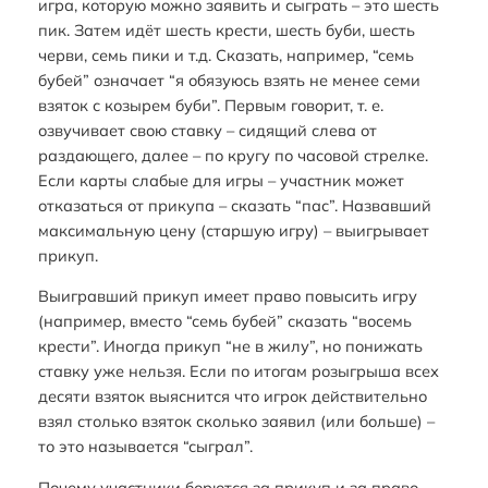
игра, которую можно заявить и сыграть – это шесть
пик. Затем идёт шесть крести, шесть буби, шесть
черви, семь пики и т.д. Сказать, например, “семь
бубей” означает “я обязуюсь взять не менее семи
взяток с козырем буби”. Первым говорит, т. е.
озвучивает свою ставку – сидящий слева от
раздающего, далее – по кругу по часовой стрелке.
Если карты слабые для игры – участник может
отказаться от прикупа – сказать “пас”. Назвавший
максимальную цену (старшую игру) – выигрывает
прикуп.
Выигравший прикуп имеет право повысить игру
(например, вместо “семь бубей” сказать “восемь
крести”. Иногда прикуп “не в жилу”, но понижать
ставку уже нельзя. Если по итогам розыгрыша всех
десяти взяток выяснится что игрок действительно
взял столько взяток сколько заявил (или больше) –
то это называется “сыграл”.
Почему участники борются за прикуп и за право