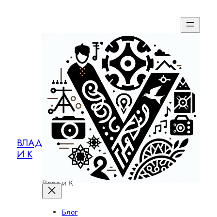
ВЛАД
И К
Влад и К
Блог