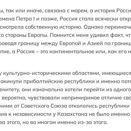
, так или иначе, связана с морем, а история Росс
мена Петра I и позже, Россия стала всячески откр
есмотрела собственную историю. Однако переина
со стороны Европы. Помнится меня удивил факт, ч
роводя границу между Европой и Азией по граница
тие, а Россия – это континентальное или, как его
у культурно-историческими областями, имеющиеся 
покинули прибалтийские республики и именно пото
нитету, они изначально хотели перейти из одного
, вероятно, чувствовали непримиримое отличие сво
едними от Советского Союза откололись республики
ния к независимости у Казахстана не было именно
а этого, но во многом именно из-за этого.