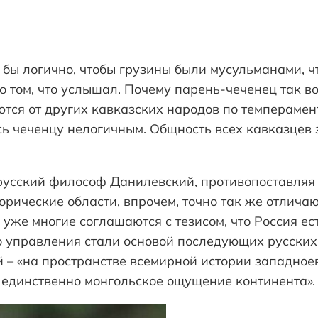
бы логично, чтобы грузины были мусульманами, чт
 о том, что услышал. Почему парень-чеченец так 
ются от других кавказских народов по темперамент
ь чеченцу нелогичным. Общность всех кавказцев 
русский философ Данилевский, противопоставляя 
рические области, впрочем, точно так же отличают
 уже многие соглашаются с тезисом, что Россия е
 управления стали основой последующих русских
ий – «на пространстве всемирной истории западн
т единственно монгольское ощущение континента».