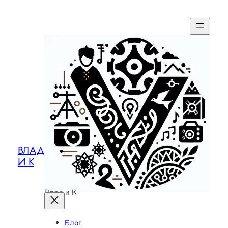
ВЛАД
И К
Влад и К
Блог