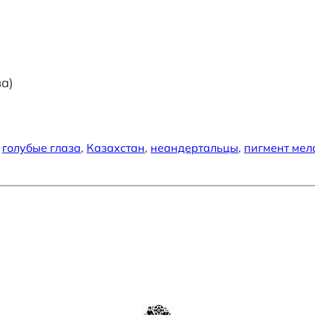
за)
 
голубые глаза
, 
Казахстан
, 
неандертальцы
, 
пигмент ме