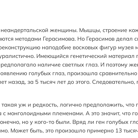
 неандертальской женщины. Мышцы, строение кожи
аются методами Герасимова. Но Герасимов делал с
реконструкцию наподобие восковых фигур музея ма
ралистично. Имеющийся генетический материал п
 предполагало наличие светлых глаз. И поэтому ж
появлению голубых глаз, произошла сравнительно 
 назад, за 5 тысяч лет до этого. Следовательно,
 такая уж и редкость, логично предположить, что 
 с монголоидными племенами. А это значит, что г
конечно, но у кого-то были. Вряд ли ген голубых г
о. Может быть, это произошло примерно 13 тысяч 