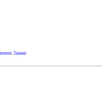
ланина
, 
Тазша