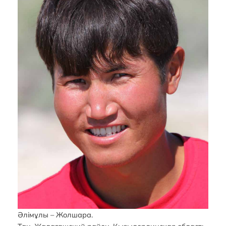
Әлiмұлы – Жолшара.