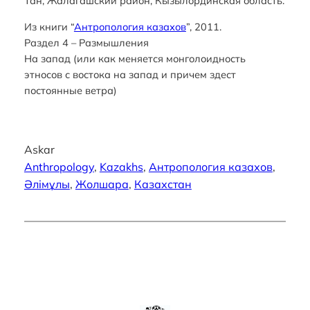
Тан, Жалагашский район, Кызылординская область.
Из книги “
Антропология казахов
”, 2011.
Раздел 4 – Размышления
На запад (или как меняется монголоидность
этносов с востока на запад и причем здест
постоянные ветра)
Askar
Anthropology
, 
Kazakhs
, 
Антропология казахов
, 
Әлiмұлы
, 
Жолшара
, 
Казахстан