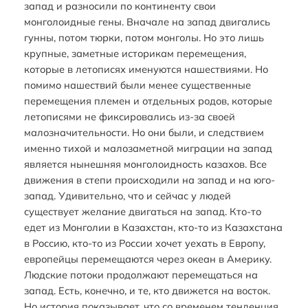
запад и разносили по континенту свои
монголоидные гены. Вначале на запад двигались
гунны, потом тюрки, потом монголы. Но это лишь
крупные, заметные историкам перемещения,
которые в летописях именуются нашествиями. Но
помимо нашествий были менее существенные
перемещения племен и отдельных родов, которые
летописями не фиксировались из-за своей
малозначительности. Но они были, и следствием
именно тихой и малозаметной миграции на запад
является нынешняя монголоидность казахов. Все
движения в степи происходили на запад и на юго-
запад. Удивительно, что и сейчас у людей
существует желание двигаться на запад. Кто-то
едет из Монголии в Казахстан, кто-то из Казахстана
в Россию, кто-то из России хочет уехать в Европу,
европейцы перемещаются через океан в Америку.
Людские потоки продолжают перемещаться на
запад. Есть, конечно, и те, кто движется на восток.
Но история показывает, что со временем тенденция